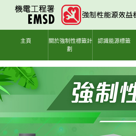
跳
至
主
要
內
容
主頁
關於強制性標籤計
認識能源標籤
劃