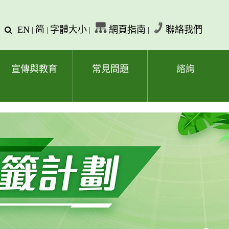
EN
简
字體大小
網頁指南
聯絡我們
查
|
|
|
|
詢
文
字
宣傳與教育
常見問題
諮詢