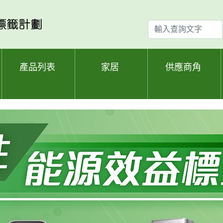
輸
入
查
詢
產品列表
家居
供應商角
文
字