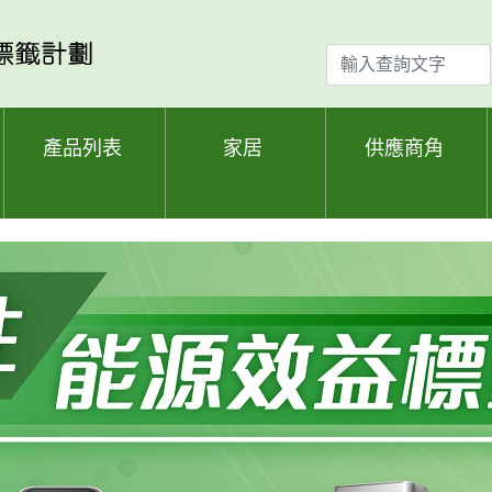
輸
入
查
詢
產品列表
家居
供應商角
文
字