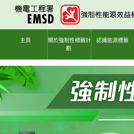
跳
至
主
要
內
容
主頁
關於強制性標籤計
認識能源標籤
劃