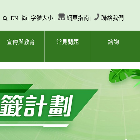
EN
简
字體大小
網頁指南
聯絡我們
查
|
|
|
|
詢
文
字
宣傳與教育
常見問題
諮詢