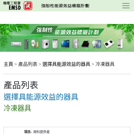
跳
至
主
要
內
容
主頁
> 產品列表 >
選擇具能源效益的器具
> 冷凍器具
產品列表
選擇具能源效益的器具
冷凍器具
產
資料提供者
品