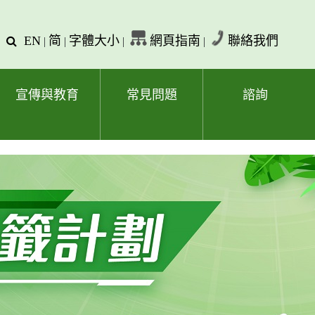
EN
简
字體大小
網頁指南
聯絡我們
查
|
|
|
|
詢
文
字
宣傳與教育
常見問題
諮詢