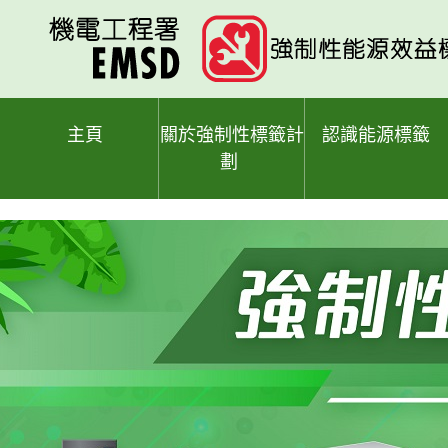
跳
至
主
要
內
容
主頁
關於強制性標籤計
認識能源標籤
劃