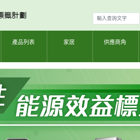
輸
入
查
詢
產品列表
家居
供應商角
文
字