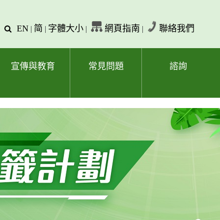
EN
简
字體大小
網頁指南
聯絡我們
查
|
|
|
|
詢
文
字
宣傳與教育
常見問題
諮詢