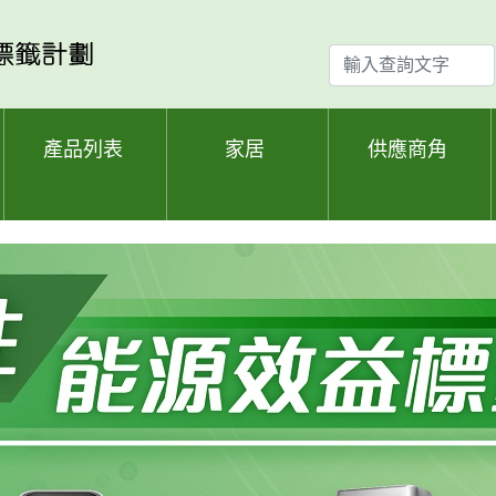
輸
入
查
詢
產品列表
家居
供應商角
文
字