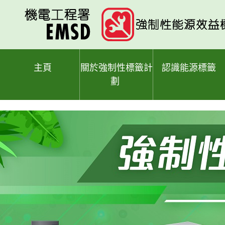
跳
至
主
要
內
容
主頁
關於強制性標籤計
認識能源標籤
劃