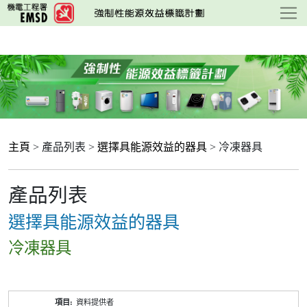
跳
至
主
要
內
容
主頁
> 產品列表 >
選擇具能源效益的器具
> 冷凍器具
產品列表
選擇具能源效益的器具
冷凍器具
產
資料提供者
品