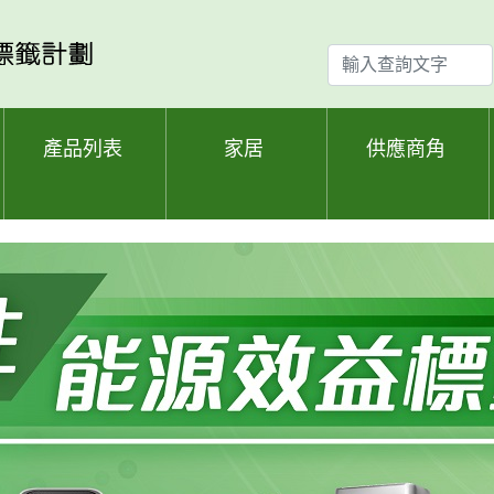
輸
入
查
詢
產品列表
家居
供應商角
文
字