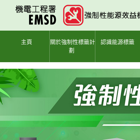
跳
至
主
要
內
容
主頁
關於強制性標籤計
認識能源標籤
劃