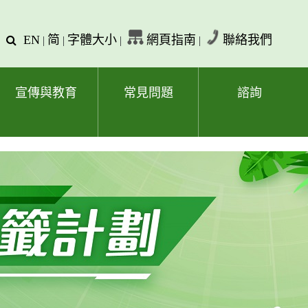
EN
简
字體大小
網頁指南
聯絡我們
查
|
|
|
|
詢
文
字
宣傳與教育
常見問題
諮詢