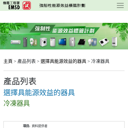
跳
至
主
要
內
容
主頁
> 產品列表 >
選擇具能源效益的器具
> 冷凍器具
產品列表
選擇具能源效益的器具
冷凍器具
產
資料提供者
品