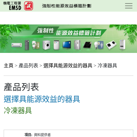
跳
至
主
要
內
容
主頁
> 產品列表 >
選擇具能源效益的器具
> 冷凍器具
產品列表
選擇具能源效益的器具
冷凍器具
產
資料提供者
品