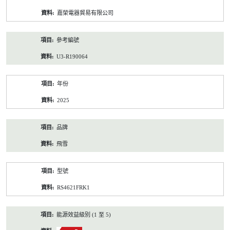
資
嘉榮電器貿易有限公司
料
參考編號
U3-R190064
年份
2025
品牌
飛雪
型號
RS4621FRK1
能源效益級別 (1 至 5)