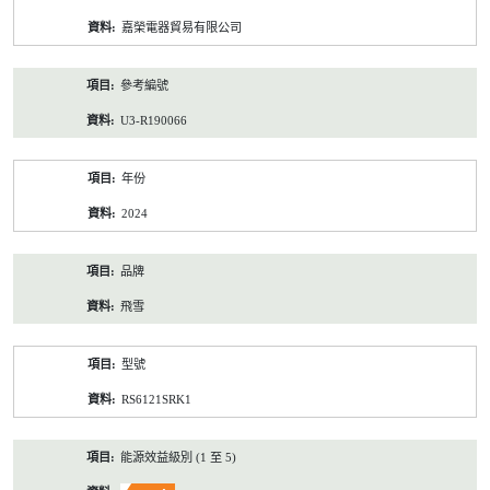
資
嘉榮電器貿易有限公司
料
參考編號
U3-R190066
年份
2024
品牌
飛雪
型號
RS6121SRK1
能源效益級別 (1 至 5)