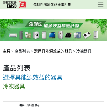
跳
至
主
要
內
容
主頁
> 產品列表 >
選擇具能源效益的器具
> 冷凍器具
產品列表
選擇具能源效益的器具
冷凍器具
產
資料提供者
品