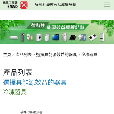
跳
至
主
要
內
容
主頁
> 產品列表 >
選擇具能源效益的器具
> 冷凍器具
產品列表
選擇具能源效益的器具
冷凍器具
產
資料提供者
品