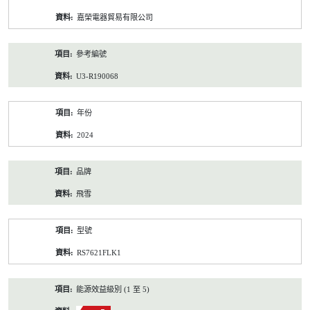
資
嘉榮電器貿易有限公司
料
參考編號
U3-R190068
年份
2024
品牌
飛雪
型號
RS7621FLK1
能源效益級別 (1 至 5)