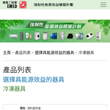
跳
至
主
要
內
容
主頁
> 產品列表 >
選擇具能源效益的器具
> 冷凍器具
產品列表
選擇具能源效益的器具
冷凍器具
產
資料提供者
品