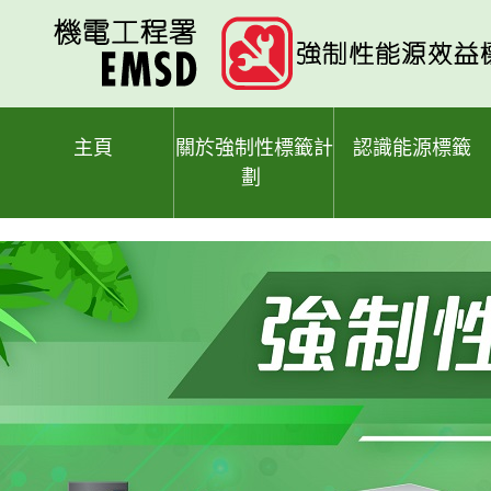
跳
至
主
要
內
容
主頁
關於強制性標籤計
認識能源標籤
劃