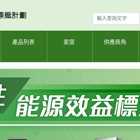
輸
入
查
詢
產品列表
家居
供應商角
文
字