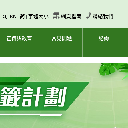
EN
简
字體大小
網頁指南
聯絡我們
查
|
|
|
|
詢
文
字
宣傳與教育
常見問題
諮詢