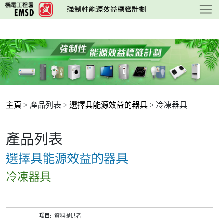
跳
至
主
要
內
容
主頁
> 產品列表 >
選擇具能源效益的器具
> 冷凍器具
產品列表
選擇具能源效益的器具
冷凍器具
產
資料提供者
品