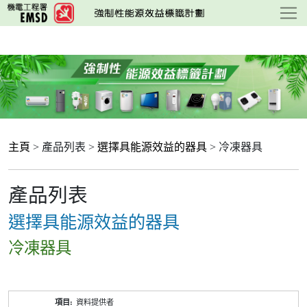
跳
至
主
要
內
容
主頁
> 產品列表 >
選擇具能源效益的器具
> 冷凍器具
產品列表
選擇具能源效益的器具
冷凍器具
產
資料提供者
品