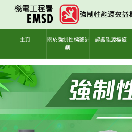
跳
至
主
要
內
容
主頁
關於強制性標籤計
認識能源標籤
劃