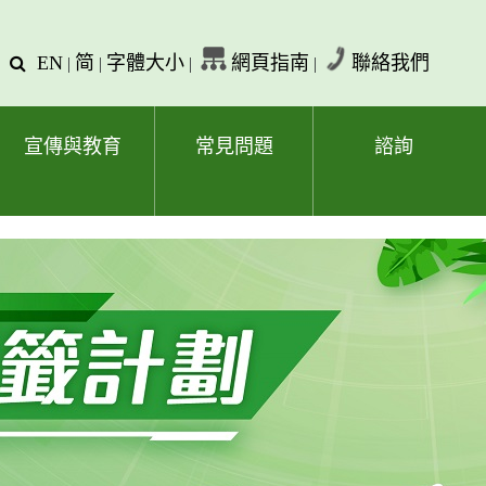
EN
简
字體大小
網頁指南
聯絡我們
查
|
|
|
|
詢
文
字
宣傳與教育
常見問題
諮詢