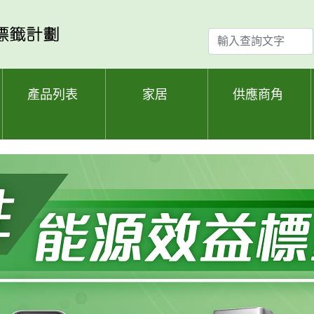
輸
入
查
詢
產品列表
家居
供應商角
文
字