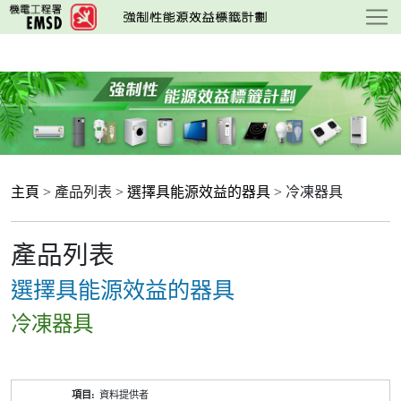
跳
至
主
要
內
容
主頁
> 產品列表 >
選擇具能源效益的器具
> 冷凍器具
產品列表
選擇具能源效益的器具
冷凍器具
產
資料提供者
品