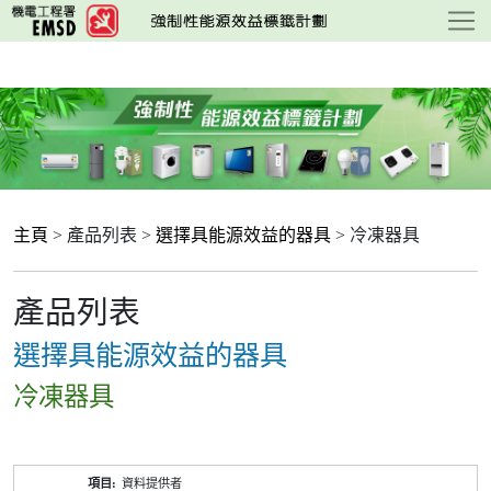
跳
至
主
要
內
容
主頁
> 產品列表 >
選擇具能源效益的器具
> 冷凍器具
產品列表
選擇具能源效益的器具
冷凍器具
產
資料提供者
品