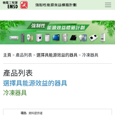
跳
至
主
要
內
容
主頁
> 產品列表 >
選擇具能源效益的器具
> 冷凍器具
產品列表
選擇具能源效益的器具
冷凍器具
產
資料提供者
品