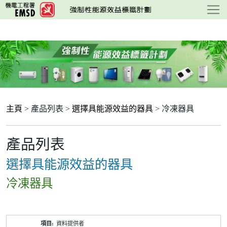
跳
至
主
要
內
容
主頁
> 產品列表 >
選擇具能源效益的器具
> 冷凍器具
產品列表
選擇具能源效益的器具
冷凍器具
產
資料提供者
品