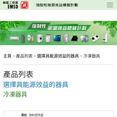
跳
至
主
要
內
容
主頁
> 產品列表 >
選擇具能源效益的器具
> 冷凍器具
產品列表
選擇具能源效益的器具
冷凍器具
產
資料提供者
品