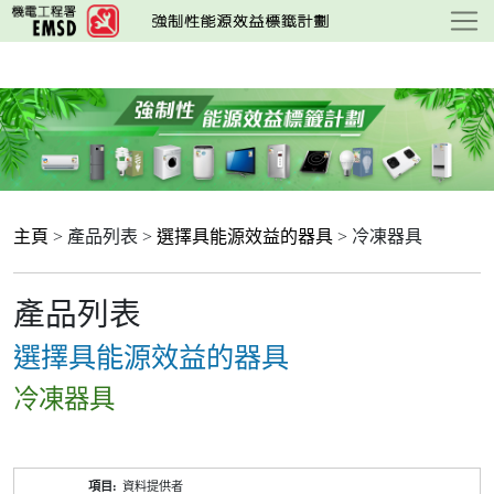
跳
至
主
要
內
容
主頁
> 產品列表 >
選擇具能源效益的器具
> 冷凍器具
產品列表
選擇具能源效益的器具
冷凍器具
產
資料提供者
品