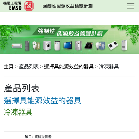
跳
至
主
要
內
容
主頁
> 產品列表 >
選擇具能源效益的器具
> 冷凍器具
產品列表
選擇具能源效益的器具
冷凍器具
產
資料提供者
品