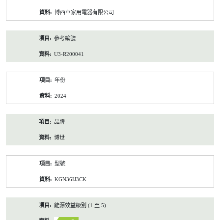
資
博西華家用電器有限公司
料
參考編號
U3-R200041
年份
2024
品牌
博世
型號
KGN36IJ3CK
能源效益級別 (1 至 5)