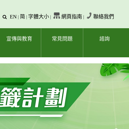
EN
简
字體大小
網頁指南
聯絡我們
查
|
|
|
|
詢
文
字
宣傳與教育
常見問題
諮詢