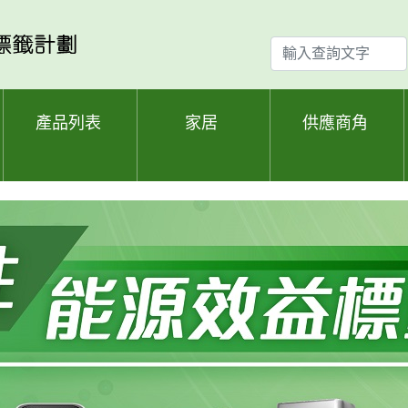
輸
入
查
詢
產品列表
家居
供應商角
文
字