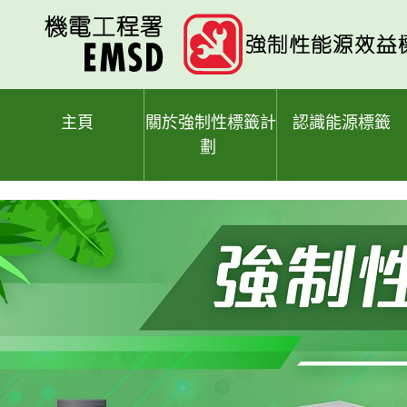
跳
至
主
要
內
容
主頁
關於強制性標籤計
認識能源標籤
劃