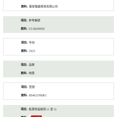
資
嘉榮電器貿易有限公司
料
參考編號
U3-R200050
年份
2025
品牌
飛雪
型號
RS4621FRJK1
能源效益級別 (1 至 5)