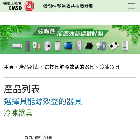
跳
至
主
要
內
容
主頁
> 產品列表 >
選擇具能源效益的器具
> 冷凍器具
產品列表
選擇具能源效益的器具
冷凍器具
產
資料提供者
品