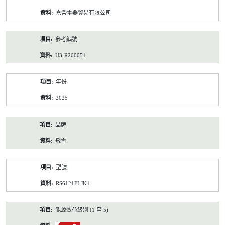
資
嘉榮電器貿易有限公司
料
參考編號
U3-R200051
年份
2025
品牌
飛雪
型號
RS6121FLJK1
能源效益級別 (1 至 5)