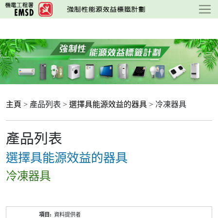
跳
至
主
要
內
容
主頁
> 產品列表 >
選擇具能源效益的器具
> 冷凍器具
產品列表
選擇具能源效益的器具
冷凍器具
產
資料提供者
品