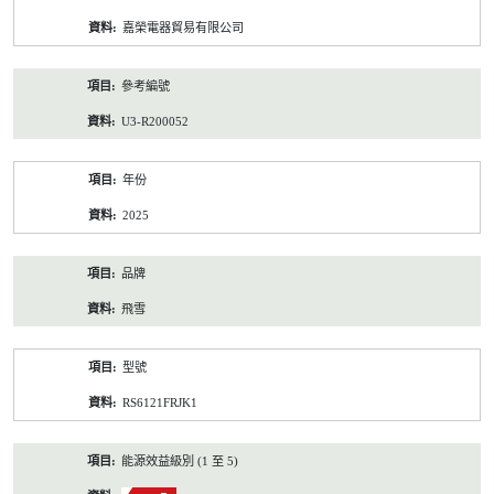
資
嘉榮電器貿易有限公司
料
參考編號
U3-R200052
年份
2025
品牌
飛雪
型號
RS6121FRJK1
能源效益級別 (1 至 5)