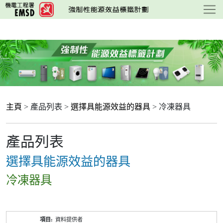
跳
至
主
要
內
容
主頁
> 產品列表 >
選擇具能源效益的器具
> 冷凍器具
產品列表
選擇具能源效益的器具
冷凍器具
產
資料提供者
品