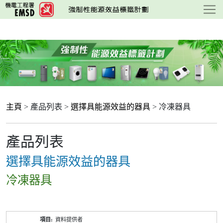
跳
至
主
要
內
容
主頁
> 產品列表 >
選擇具能源效益的器具
> 冷凍器具
產品列表
選擇具能源效益的器具
冷凍器具
產
資料提供者
品