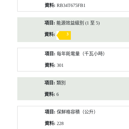
RB34T675FB1
能源效益級別 (1 至 5)
3
每年耗電量（千瓦小時）
301
類別
6
保鮮格容積（公升）
228