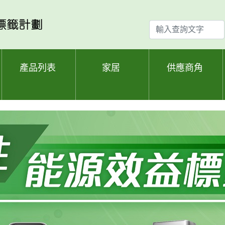
輸
入
查
詢
產品列表
家居
供應商角
文
字