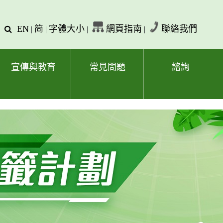
EN
简
字體大小
網頁指南
聯絡我們
查
|
|
|
|
詢
文
字
宣傳與教育
常見問題
諮詢