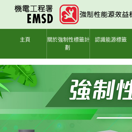
跳
至
主
要
內
容
主頁
關於強制性標籤計
認識能源標籤
劃