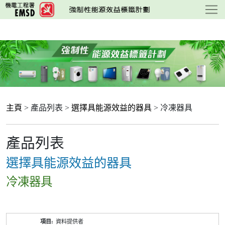
跳
至
主
要
內
容
主頁
> 產品列表 >
選擇具能源效益的器具
> 冷凍器具
產品列表
選擇具能源效益的器具
冷凍器具
產
資料提供者
品