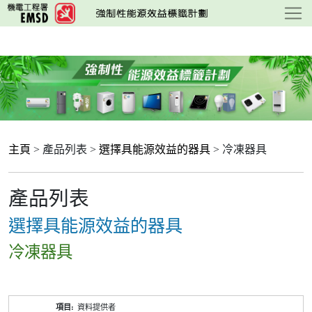
跳
至
主
要
內
容
主頁
> 產品列表 >
選擇具能源效益的器具
> 冷凍器具
產品列表
選擇具能源效益的器具
冷凍器具
產
資料提供者
品