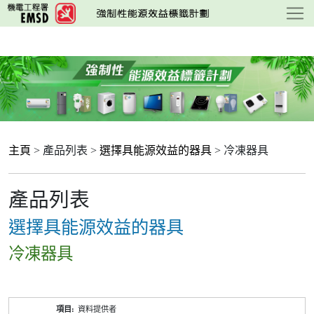
跳
至
主
要
內
容
主頁
> 產品列表 >
選擇具能源效益的器具
> 冷凍器具
產品列表
選擇具能源效益的器具
冷凍器具
產
資料提供者
品