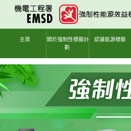
跳
至
主
要
內
容
主頁
關於強制性標籤計
認識能源標籤
劃