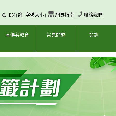
EN
简
字體大小
網頁指南
聯絡我們
查
|
|
|
|
詢
文
字
宣傳與教育
常見問題
諮詢