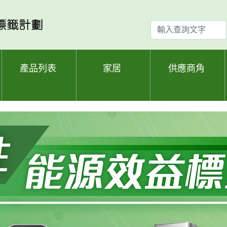
輸
入
查
詢
產品列表
家居
供應商角
文
字