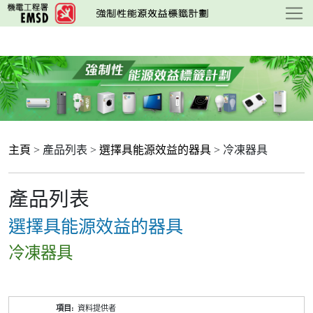
跳
至
主
要
內
容
主頁
> 產品列表 >
選擇具能源效益的器具
> 冷凍器具
產品列表
選擇具能源效益的器具
冷凍器具
產
資料提供者
品