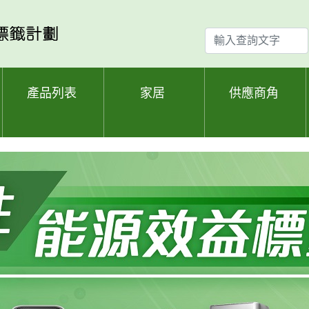
輸
入
查
詢
產品列表
家居
供應商角
文
字