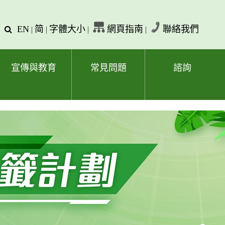
EN
简
字體大小
網頁指南
聯絡我們
查
|
|
|
|
詢
文
字
宣傳與教育
常見問題
諮詢