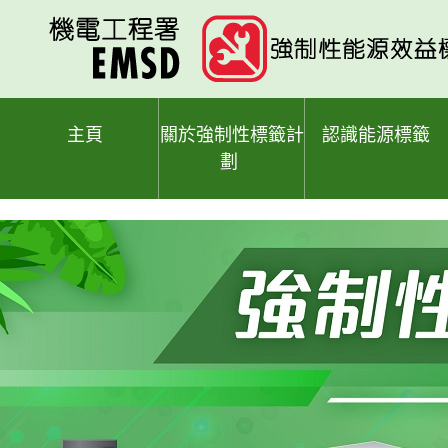
跳
至
主
要
內
容
主頁
關於強制性標籤計
認識能源標籤
劃