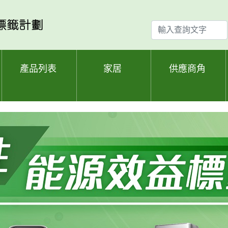
輸
入
查
詢
產品列表
家居
供應商角
文
字