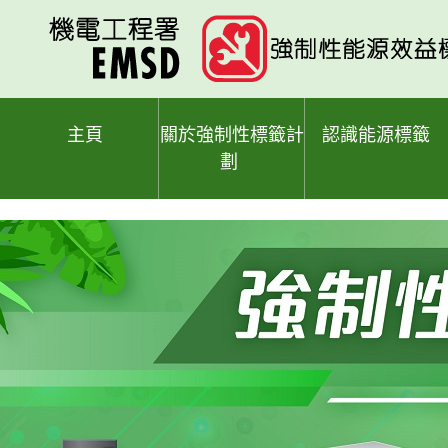
跳
至
主
要
內
容
主頁
關於強制性標籤計
認識能源標籤
劃