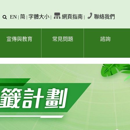
EN
简
字體大小
網頁指南
聯絡我們
查
|
|
|
|
詢
文
字
宣傳與教育
常見問題
諮詢