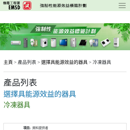
跳
至
主
要
內
容
主頁
> 產品列表 >
選擇具能源效益的器具
> 冷凍器具
產品列表
選擇具能源效益的器具
冷凍器具
產
資料提供者
品