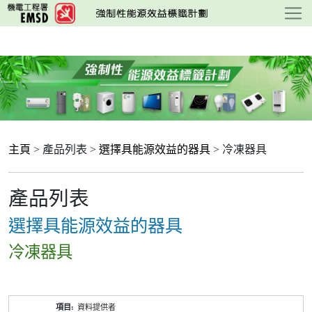
跳
至
主
要
內
容
主頁
> 產品列表 >
選擇具能源效益的器具
> 冷凍器具
產品列表
選擇具能源效益的器具
冷凍器具
產
資料提供者
品