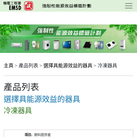
跳
至
主
要
內
容
主頁
> 產品列表 >
選擇具能源效益的器具
> 冷凍器具
產品列表
選擇具能源效益的器具
冷凍器具
產
資料提供者
品