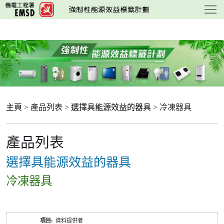
跳
至
主
要
內
容
主頁
> 產品列表 >
選擇具能源效益的器具
> 冷凍器具
產品列表
選擇具能源效益的器具
冷凍器具
產
資料提供者
品