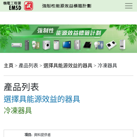
跳
至
主
要
內
容
主頁
> 產品列表 >
選擇具能源效益的器具
> 冷凍器具
產品列表
選擇具能源效益的器具
冷凍器具
產
資料提供者
品