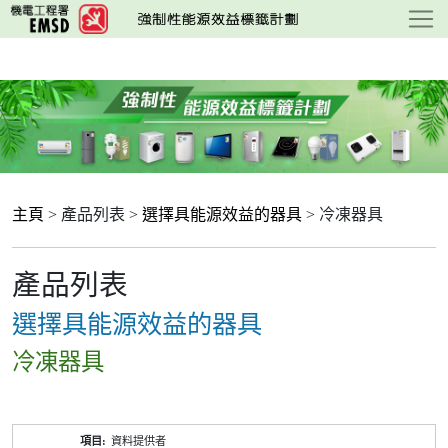
跳
至
主
要
內
容
主頁
> 產品列表 >
選擇具能源效益的器具
> 冷凍器具
產品列表
選擇具能源效益的器具
冷凍器具
產
資料提供者
品