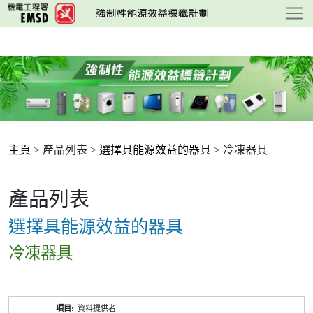
跳
至
主
要
內
容
主頁
> 產品列表 >
選擇具能源效益的器具
> 冷凍器具
產品列表
選擇具能源效益的器具
冷凍器具
產
資料提供者
品