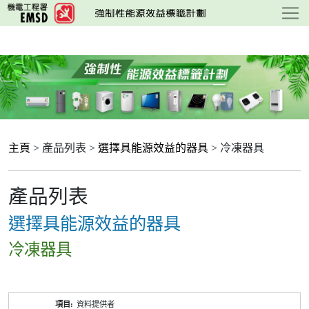
跳
至
主
要
內
容
主頁
> 產品列表 >
選擇具能源效益的器具
> 冷凍器具
產品列表
選擇具能源效益的器具
冷凍器具
產
資料提供者
品