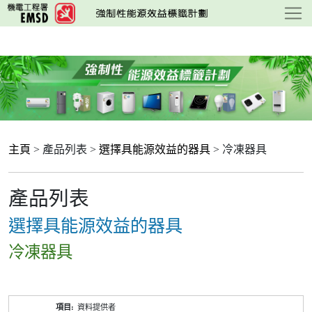
跳
至
主
要
內
容
主頁
> 產品列表 >
選擇具能源效益的器具
> 冷凍器具
產品列表
選擇具能源效益的器具
冷凍器具
產
資料提供者
品