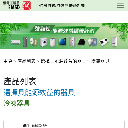
跳
至
主
要
內
容
主頁
> 產品列表 >
選擇具能源效益的器具
> 冷凍器具
產品列表
選擇具能源效益的器具
冷凍器具
產
資料提供者
品