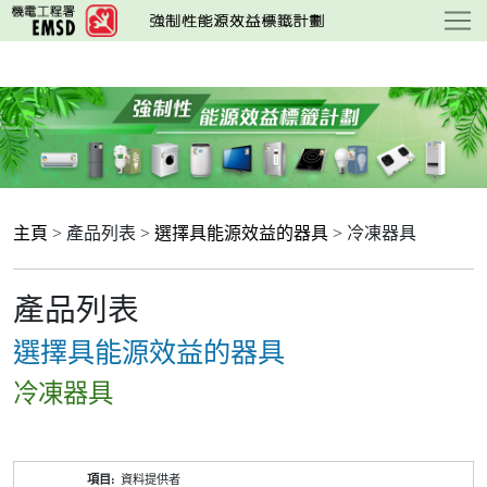
跳
至
主
要
內
容
主頁
> 產品列表 >
選擇具能源效益的器具
> 冷凍器具
產品列表
選擇具能源效益的器具
冷凍器具
產
資料提供者
品