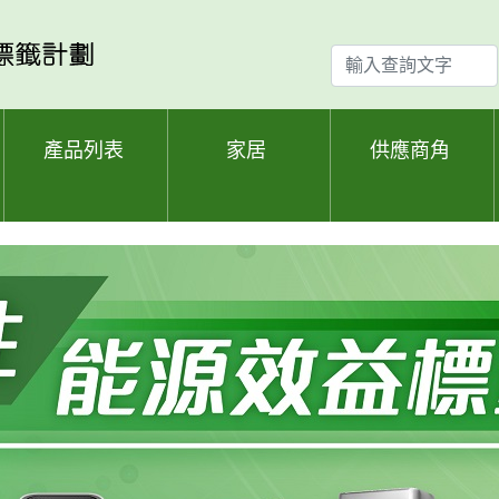
輸
入
查
詢
產品列表
家居
供應商角
文
字