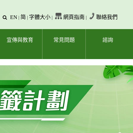
EN
简
字體大小
網頁指南
聯絡我們
查
|
|
|
|
詢
文
字
宣傳與教育
常見問題
諮詢