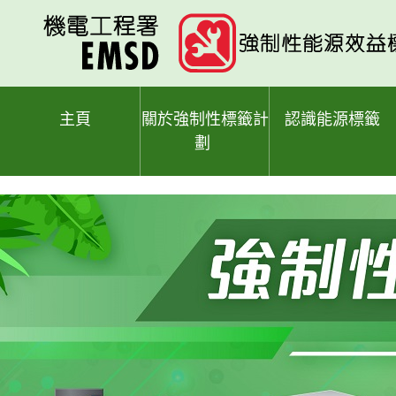
跳
至
主
要
內
容
主頁
關於強制性標籤計
認識能源標籤
劃