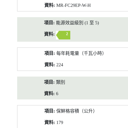
MR-FC29EP-W-H
能源效益級別 (1 至 5)
2
每年耗電量（千瓦小時）
224
類別
6
保鮮格容積（公升）
179