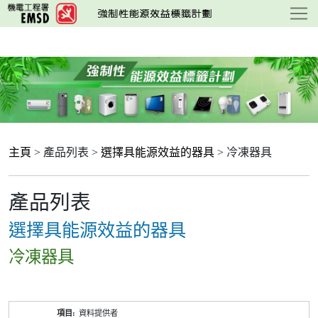
跳
至
主
要
內
容
主頁
> 產品列表 >
選擇具能源效益的器具
> 冷凍器具
產品列表
選擇具能源效益的器具
冷凍器具
產
資料提供者
品