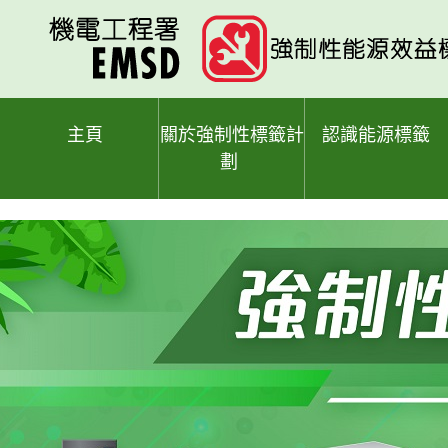
跳
至
主
要
內
容
主頁
關於強制性標籤計
認識能源標籤
劃