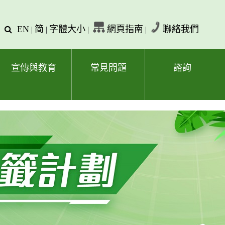
EN
简
字體大小
網頁指南
聯絡我們
查
|
|
|
|
詢
文
字
宣傳與教育
常見問題
諮詢