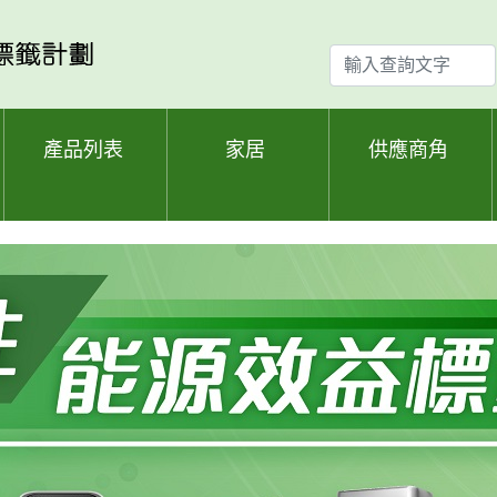
輸
入
查
詢
產品列表
家居
供應商角
文
字